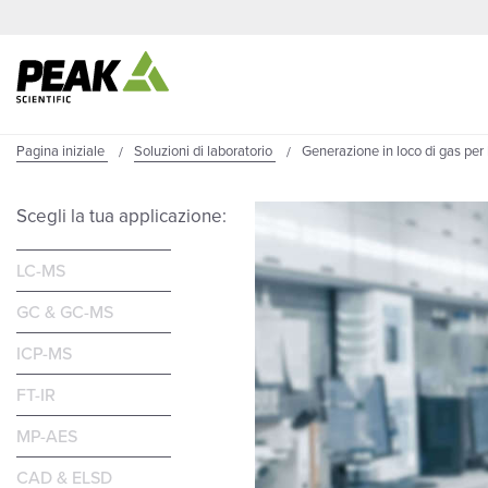
Pagina iniziale
Soluzioni di laboratorio
Generazione in loco di gas per 
Scegli la tua applicazione:
LC-MS
GC & GC-MS
ICP-MS
FT-IR
MP-AES
CAD & ELSD