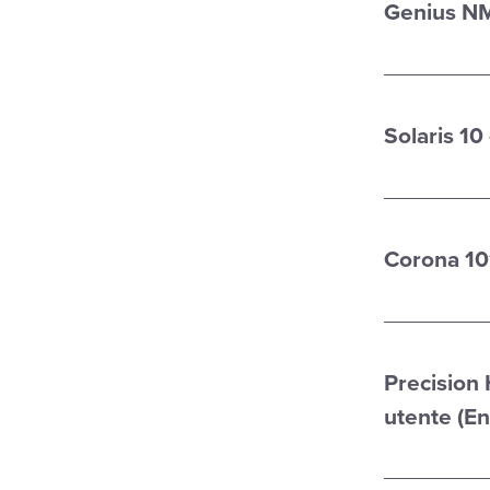
Genius NM
Solaris 10
Corona 101
Precision 
utente (En