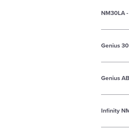
NM30LA - 
Genius 30
Genius AB
Infinity N