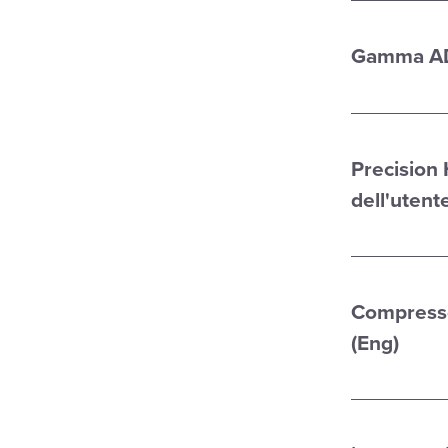
Gamma AD 
Precision 
dell'utent
Compressor
(Eng)